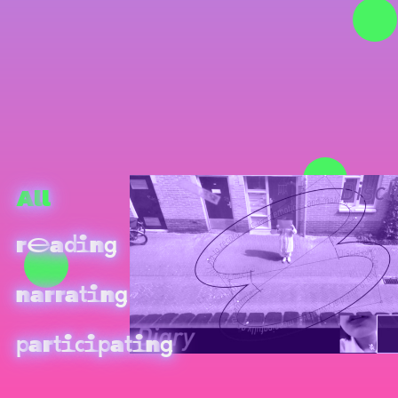
A
l
l
r
a
e
i
d
n
g
a
r
r
a
i
n
t
n
g
a
r
a
i
i
i
p
t
c
p
t
n
g