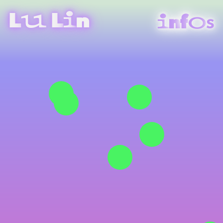
L
L
u
i
n
i
o
n
f
s